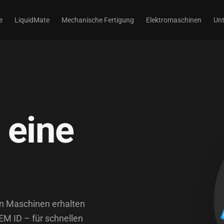
e
LiquidMate
Mechanische Fertigung
Elektromaschinen
Un
 eine
en Maschinen erhalten
EM ID – für schnellen