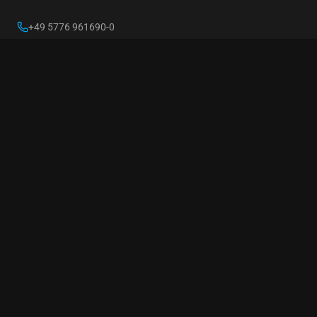
+49 5776 961690-0
kontakt@em-machines.com
GESCHÄFTSBEREICHE
LiquidMate
Mechanische Fertigung
Elektromaschinen
UNTERNEHMEN
Über uns
Jobs
Kontakt