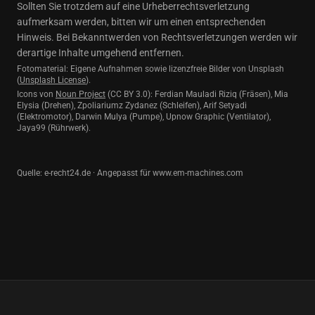
Sollten Sie trotzdem auf eine Urheberrechtsverletzung
aufmerksam werden, bitten wir um einen entsprechenden
Hinweis. Bei Bekanntwerden von Rechtsverletzungen werden wir
derartige Inhalte umgehend entfernen.
Fotomaterial: Eigene Aufnahmen sowie lizenzfreie Bilder von Unsplash
(
Unsplash License
).
Icons von
Noun Project
(CC BY 3.0): Ferdian Mauladi Riziq (Fräsen), Mia
Elysia (Drehen), Zpoliariumz Zydanez (Schleifen), Arif Setyadi
(Elektromotor), Darwin Mulya (Pumpe), Upnow Graphic (Ventilator),
Jaya99 (Rührwerk).
Quelle: e-recht24.de · Angepasst für
www.em-machines.com